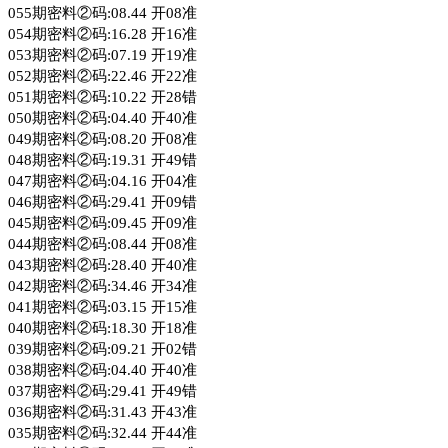
055期密料②码:08.44 开08准
054期密料②码:16.28 开16准
053期密料②码:07.19 开19准
052期密料②码:22.46 开22准
051期密料②码:10.22 开28错
050期密料②码:04.40 开40准
049期密料②码:08.20 开08准
048期密料②码:19.31 开49错
047期密料②码:04.16 开04准
046期密料②码:29.41 开09错
045期密料②码:09.45 开09准
044期密料②码:08.44 开08准
043期密料②码:28.40 开40准
042期密料②码:34.46 开34准
041期密料②码:03.15 开15准
040期密料②码:18.30 开18准
039期密料②码:09.21 开02错
038期密料②码:04.40 开40准
037期密料②码:29.41 开49错
036期密料②码:31.43 开43准
035期密料②码:32.44 开44准