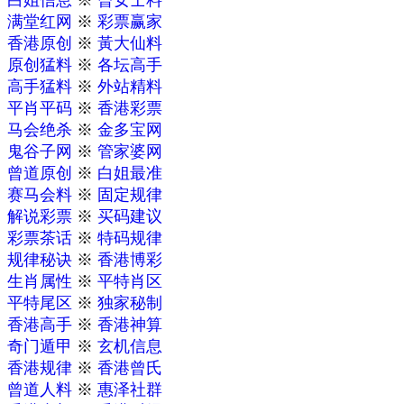
白姐信息
※
曾女士料
满堂红网
※
彩票赢家
香港原创
※
黃大仙料
原创猛料
※
各坛高手
高手猛料
※
外站精料
平肖平码
※
香港彩票
马会绝杀
※
金多宝网
鬼谷子网
※
管家婆网
曾道原创
※
白姐最准
赛马会料
※
固定规律
解说彩票
※
买码建议
彩票茶话
※
特码规律
规律秘诀
※
香港博彩
生肖属性
※
平特肖区
平特尾区
※
独家秘制
香港高手
※
香港神算
奇门遁甲
※
玄机信息
香港规律
※
香港曾氏
曾道人料
※
惠泽社群