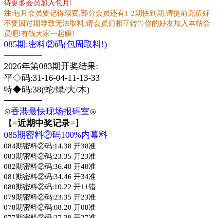
待更多会员加入包月!
注
:包月会员要记得续费,部分会员还有1-2期快到期,请提前充值好
不要因过期导致无法取料,请会员们相互转告你的好友加入本站会
员吧!有钱大家一起赚!
085期:密料②码(包周取料!)
──────
2026年第083期开奖结果:
平◇码:31-16-04-11-13-33
特◆码:38(蛇/绿/大/木)
──────
⊙
香港最快现场报码室
⊙
【
=近期中奖记录=
】
085期密料②码100%内幕料
084期密料②码:14.38 开38准
083期密料②码:23.35 开23准
082期密料②码:36.48 开48准
081期密料②码:34.46 开34准
080期密料②码:10.22 开11错
079期密料②码:23.35 开23准
078期密料②码:08.20 开08准
077期密料②码:27.39 开27准